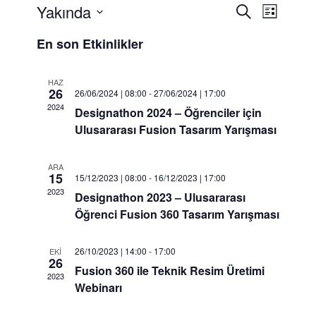
Yakında
E
E
Ara
Liste
t
t
Tarih
k
En son Etkinlikler
seç.
k
i
i
n
HAZ
l
n
26
26/06/2024 | 08:00
-
27/06/2024 | 17:00
i
l
2024
Designathon 2024 – Öğrenciler için
k
i
Ulusararası Fusion Tasarım Yarışması
g
k
ö
r
l
ARA
15
15/12/2023 | 08:00
-
16/12/2023 | 17:00
ü
e
2023
n
Designathon 2023 – Ulusararası
r
ü
Öğrenci Fusion 360 Tasarım Yarışması
a
m
l
r
26/10/2023 | 14:00
-
17:00
EKI
e
26
a
Fusion 360 ile Teknik Resim Üretimi
r
2023
m
Webinarı
d
e
a