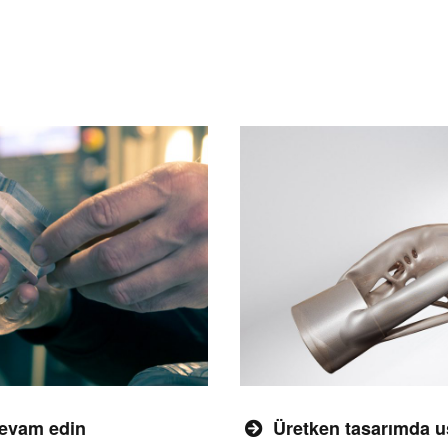
Uygunluğun
Doğrulanması
Fusion 360 Toplu
Laboratuvar Kurulumu
Fusion Team ile Sınıf ve
Proje Yönetimi
Yeni İşletmeler için
Ücretsiz Fusion 360
Fusion 360
Güncellemeleri
evam edin
Üretken tasarımda u
