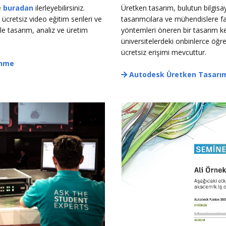
e
buradan
ilerleyebilirsiniz.
Üretken tasarım, bulutun bilgis
 ücretsiz video eğitim serileri ve
tasarımcılara ve mühendislere far
le tasarım, analiz ve üretim
yöntemleri öneren bir tasarım keşi
üniversitelerdeki onbinlerce öğ
ücretsiz erişimi mevcuttur.
enme
Autodesk Üretken Tasarım 
