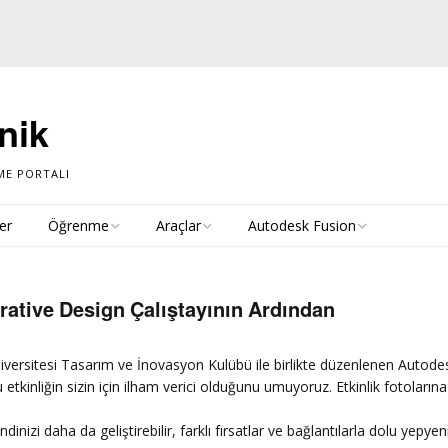
nik
ME PORTALI
ler
Öğrenme
Araçlar
Autodesk Fusion
Türkçe Kaynaklar
Ücretsiz Erişim
Autodesk Fusion : Yeni
Nesil CAD
rative Design Çalıştayının Ardından
İngilizce Kaynaklar
Eğitim Lisansları: Sık
Sorulan Sorular
Özellikler
niversitesi Tasarım ve İnovasyon Kulübü ile birlikte düzenlenen Autod
Bu etkinliğin sizin için ilham verici olduğunu umuyoruz. Etkinlik fotoların
Autodesk Eğitim Hesabı
Üretken Tasarım
Açma
dinizi daha da geliştirebilir, farklı fırsatlar ve bağlantılarla dolu yepy
Fusion 360 Kurulumu