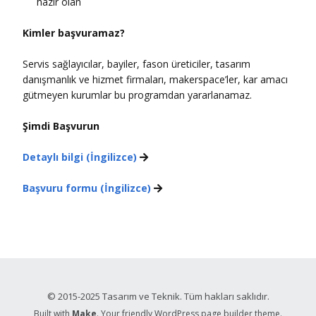
hazır olan
Kimler başvuramaz?
Servis sağlayıcılar, bayiler, fason üreticiler, tasarım
danışmanlık ve hizmet firmaları, makerspace’ler, kar amacı
gütmeyen kurumlar bu programdan yararlanamaz.
Şimdi Başvurun
Detaylı bilgi (İngilizce)

Başvuru formu (İngilizce)

© 2015-2025 Tasarım ve Teknik. Tüm hakları saklıdır.
Built with
Make
. Your friendly WordPress page builder theme.