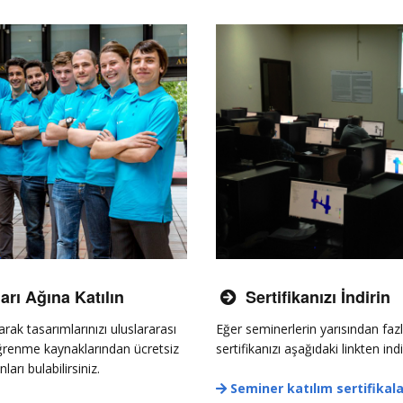
ı Ağına Katılın
Sertifikanızı İndirin

ak tasarımlarınızı uluslararası
Eğer seminerlerin yarısından fazl
 öğrenme kaynaklarından ücretsiz
sertifikanızı aşağıdaki linkten indir
ları bulabilirsiniz.
Seminer katılım sertifikala
