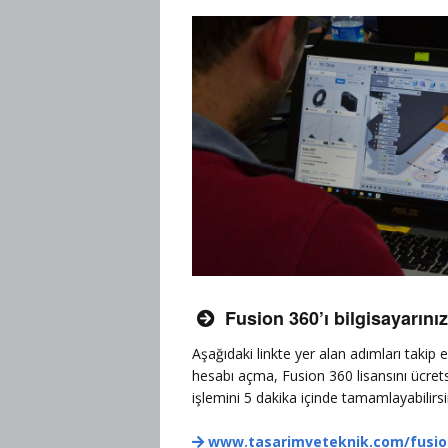
Fusion 360’ı bilgisayarını

Aşağıdaki linkte yer alan adımları takip
hesabı açma, Fusion 360 lisansını ücre
işlemini 5 dakika içinde tamamlayabilirsi
www.tasarimveteknik.com/fusio
