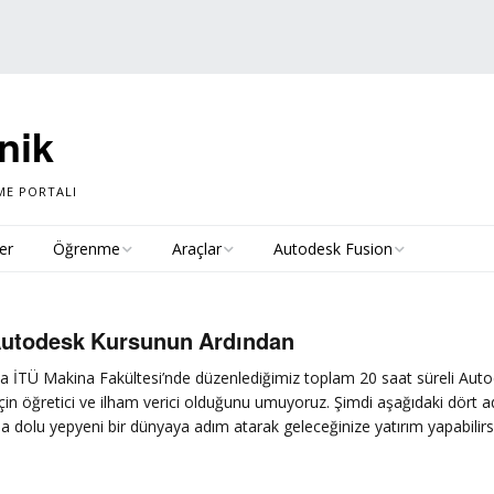
nik
ME PORTALI
ler
Öğrenme
Araçlar
Autodesk Fusion
Türkçe Kaynaklar
Ücretsiz Erişim
Autodesk Fusion : Yeni
Nesil CAD
 Autodesk Kursunun Ardından
İngilizce Kaynaklar
Eğitim Lisansları: Sık
Sorulan Sorular
Özellikler
ında İTÜ Makina Fakültesi’nde düzenlediğimiz toplam 20 saat süreli 
n için öğretici ve ilham verici olduğunu umuyoruz. Şimdi aşağıdaki dört 
ılarla dolu yepyeni bir dünyaya adım atarak geleceğinize yatırım yapabilirs
Autodesk Eğitim Hesabı
Üretken Tasarım
Açma
Fusion 360 Kurulumu