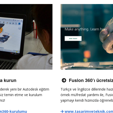
Uygunluğun
Doğrulanması
Fusion 360 Toplu
Laboratuvar Kurulumu
Fusion Team ile Sınıf ve
Proje Yönetimi
Yeni İşletmeler için
Ücretsiz Fusion 360
Fusion 360
Güncellemeleri
za kurun
Fusion 360’ı ücretsi

 ederek yeni bir Autodesk eğitim
Türkçe ve İngilizce dillerinde haz
tsiz temin etme ve kurulum
örnek müfredat yardımı ile, Fusi
niz!
yapmayı kendi hızınızda öğrenebil
n360-kurulumu
www.tasarimveteknik.co
