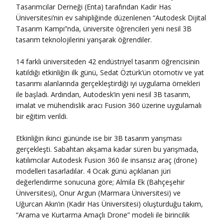
Tasarımcılar Derneği (Enta) tarafından Kadir Has
Üniversitesi’nin ev sahipliğinde düzenlenen “Autodesk Dijital
Tasarım Kampı”nda, üniversite öğrencileri yeni nesil 3B
tasarım teknolojilerini yarışarak öğrendiler.
14 farklı üniversiteden 42 endüstriyel tasarım öğrencisinin
katıldığı etkinliğin ilk günü, Sedat Öztürk’ün otomotiv ve yat
tasarımı alanlarında gerçekleştirdiği iyi uygulama örnekleri
ile başladı. Ardından, Autodesk’in yeni nesil 3B tasarım,
imalat ve mühendislik aracı Fusion 360 üzerine uygulamalı
bir eğitim verildi.
Etkinliğin ikinci gününde ise bir 3B tasarım yarışması
gerçekleşti. Sabahtan akşama kadar süren bu yarışmada,
katılımcılar Autodesk Fusion 360 ile insansız araç (drone)
modelleri tasarladılar. 4 Ocak günü açıklanan jüri
değerlendirme sonucuna göre; Almila Ek (Bahçeşehir
Üniversitesi), Onur Argun (Marmara Üniversitesi) ve
Uğurcan Akın’ın (Kadir Has Üniversitesi) oluşturduğu takım,
“Arama ve Kurtarma Amaçlı Drone” modeli ile birincilik